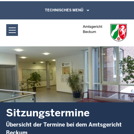
Direkt zum Inhalt
Amtsgericht Beckum: Sitzungstermine
TECHNISCHES MENÜ
Leichte Sprache, Gebärdensprachenvideo
und Kontaktformular
Sitzungstermine
Übersicht der Termine bei dem Amtsgericht
Beckum