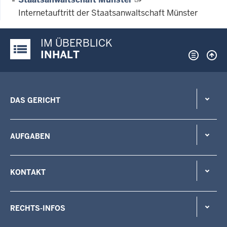
Internetauftritt der Staatsanwaltschaft Münster
IM ÜBERBLICK
Justiz-Portal im Überblick:
INHALT
DAS GERICHT
AUFGABEN
KONTAKT
RECHTS-INFOS