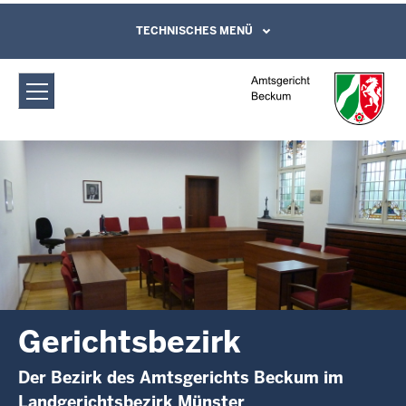
Direkt zum Inhalt
Amtsgericht Beckum: Gerichtsbezirk
TECHNISCHES MENÜ
Leichte Sprache, Gebärdensprachenvideo
und Kontaktformular
Gerichtsbezirk
Der Bezirk des Amtsgerichts Beckum im
Landgerichtsbezirk Münster