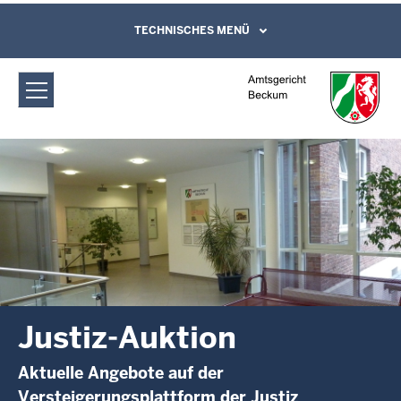
Direkt zum Inhalt
Amtsgericht Beckum: Justizauktion
TECHNISCHES MENÜ
Leichte Sprache, Gebärdensprachenvideo
und Kontaktformular
Justiz-Auktion
Aktuelle Angebote auf der
Versteigerungsplattform der Justiz