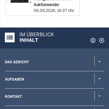
Auktionsende:
06.09.2026, 16:37 Uhr
IM ÜBERBLICK
Justiz-Portal im Überblick:
INHALT
DAS GERICHT
AUFGABEN
KONTAKT