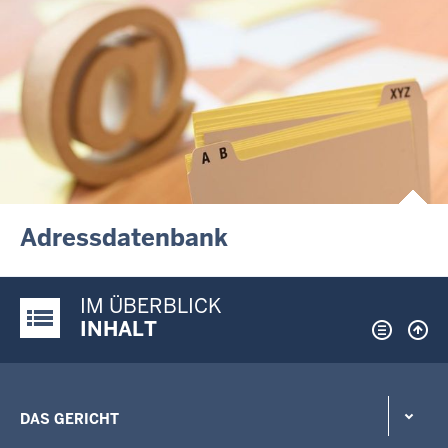
Adressdatenbank
IM ÜBERBLICK
Justiz-Portal im Überblick:
INHALT
DAS GERICHT