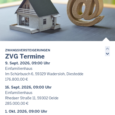
Hauptverhandlungstermin
Strafsache - 15 Ds 23/26
10. Aug. 2026, 10:30 Uhr
Güte- und Verhandlungstermin
Zivilsache - 11 C 368/25
10. Aug. 2026, 10:45 Uhr
Hauptverhandlungstermin
Strafsache - 16 Ds 44/26
ZWANGSVERSTEIGERUNGEN
ZVG Termine
10. Aug. 2026, 11:30 Uhr
Güte- und Verhandlungstermin
9. Sept. 2026, 09:00 Uhr
Zivilsache - 11 C 248/25
Einfamilienhaus
Im Schürbusch 6, 59329 Wadersloh, Diestedde
10. Aug. 2026, 11:30 Uhr
176.800,00 €
Hauptverhandlungstermin
Strafsache - 16 Ds 34/26
16. Sept. 2026, 09:00 Uhr
Einfamilienhaus
10. Aug. 2026, 13:30 Uhr
Rhedaer Straße 11, 59302 Oelde
Hauptverhandlungstermin
285.000,00 €
Strafsache - 15 Ds 25/26
1. Okt. 2026, 09:00 Uhr
Letzte Aktualisierung: