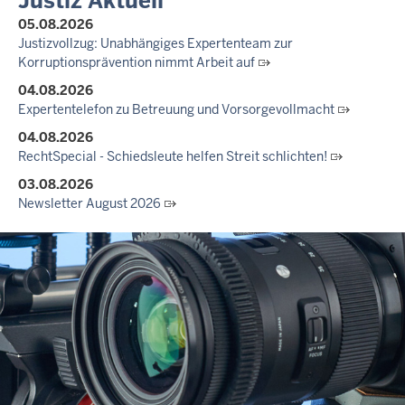
Justiz Aktuell
05.08.2026
Justizvollzug: Unabhängiges Expertenteam zur
Korruptionsprävention nimmt Arbeit auf
04.08.2026
Expertentelefon zu Betreuung und Vorsorgevollmacht
04.08.2026
RechtSpecial - Schiedsleute helfen Streit schlichten!
03.08.2026
Newsletter August 2026
27.07.2026
Dein Mut findet Rückhalt: Die Justiz NRW unterstützt
Informationskampagne gegen häusliche Gewalt
10.07.2026
Anerkennung für innovative Suizidpräventionsarbeit: JVA Köln
ausgezeichnet
14.07.2026
Justiz der Zukunft gemeinsam gestalten: Minister Limbach
zieht positive Bilanz des Projekts Zukunftswerkstatt Justiz