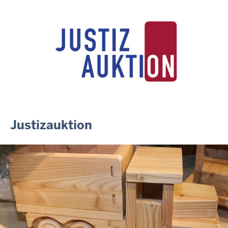
ausgezeichnet
14.07.2026
Justiz der Zukunft gemeinsam gestalten: Minister Limbach
zieht positive Bilanz des Projekts Zukunftswerkstatt Justiz
Nordrhein-Westfalen
01.07.2026
Newsletter Juli 2026
30.06.2026
288 Anwärterinnen und Anwärter des Jahrgangs 2024/2026
der Justizvollzugsschule NRW geehrt
Justizauktion
30.06.2026
RechtSpecial - Schiedsleute helfen Streit schlichten!