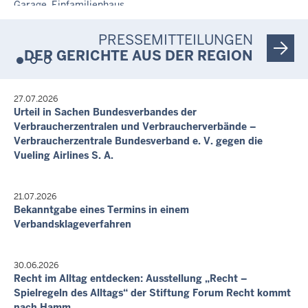
Garage, Einfamilienhaus
Heute, 12:28 Uhr
Sommerkamp, 59329 Wadersloh, Liesborn
700.000,00 €
PRESSEMITTEILUNGEN
DER GERICHTE AUS DER REGION
21. Okt. 2026, 09:00 Uhr
Garage, Einfamilienhaus
Westrickweg 9, 59302 Oelde
384.000,00 €
27.07.2026
Urteil in Sachen Bundesverbandes der
Letzte Aktualisierung:
Verbraucherzentralen und Verbraucherverbände –
Heute, 13:19 Uhr
Verbraucherzentrale Bundesverband e. V. gegen die
Vueling Airlines S. A.
21.07.2026
Bekanntgabe eines Termins in einem
Verbandsklageverfahren
30.06.2026
Recht im Alltag entdecken: Ausstellung „Recht –
Spielregeln des Alltags“ der Stiftung Forum Recht kommt
nach Hamm