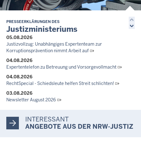
Nordrhein-Westfalen
01.07.2026
Newsletter Juli 2026
PRESSEERKLÄRUNGEN DES
Justizministeriums
30.06.2026
05.08.2026
288 Anwärterinnen und Anwärter des Jahrgangs 2024/2026
Justizvollzug: Unabhängiges Expertenteam zur
der Justizvollzugsschule NRW geehrt
Korruptionsprävention nimmt Arbeit auf
30.06.2026
04.08.2026
RechtSpecial - Schiedsleute helfen Streit schlichten!
Expertentelefon zu Betreuung und Vorsorgevollmacht
04.08.2026
RechtSpecial - Schiedsleute helfen Streit schlichten!
03.08.2026
Newsletter August 2026
27.07.2026
Dein Mut findet Rückhalt: Die Justiz NRW unterstützt
INTERESSANT
Informationskampagne gegen häusliche Gewalt
ANGEBOTE AUS DER NRW-JUSTIZ
10.07.2026
Anerkennung für innovative Suizidpräventionsarbeit: JVA Köln